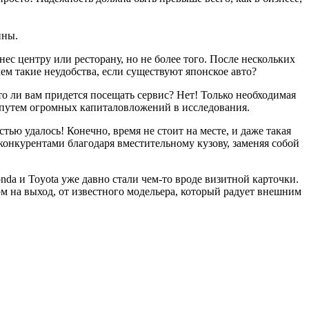
ины.
с центру или ресторану, но не более того. После нескольких
ем такие неудобства, если существуют японское авто?
о ли вам придется посещать сервис? Нет! Только необходимая
м путем огромных капиталовложений в исследования.
ью удалось! Конечно, время не стоит на месте, и даже такая
с конкурентами благодаря вместительному кузову, заменяя собой
nda и Toyota уже давно стали чем-то вроде визитной карточки.
юм на выход, от известного модельера, который радует внешним