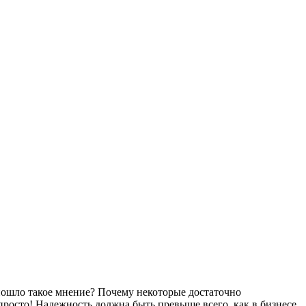
 пошло такое мнение? Почему некоторые достаточно
 просто! Надежность должна быть превыше всего, как в бизнесе,