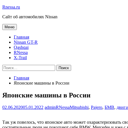
Перейти
Rnessa.ru
к
Сайт об автомобилях Nissan
содержимому
Меню
Главная
Nissan GT-R
Qashqai
RNessa
X-Trail
Поиск
Закрыть
Поиск:
Поиск
поиск
Главная
Японские машины в России
Японские машины в России
02.06.2020
05.01.2022
admin
RNessa
Mitsubishi
,
Pajero
,
БМВ
,
двига
Так уж повелось, что японское авто может охарактеризовать с
состоятельные люди не покупают себе BMW, Mercedes и иже с ни