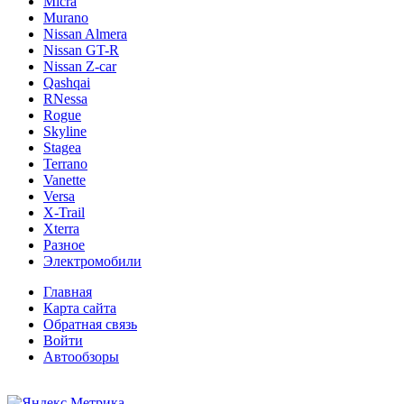
Micra
Murano
Nissan Almera
Nissan GT-R
Nissan Z-car
Qashqai
RNessa
Rogue
Skyline
Stagea
Terrano
Vanette
Versa
X-Trail
Xterra
Разное
Электромобили
Главная
Карта сайта
Обратная связь
Войти
Автообзоры