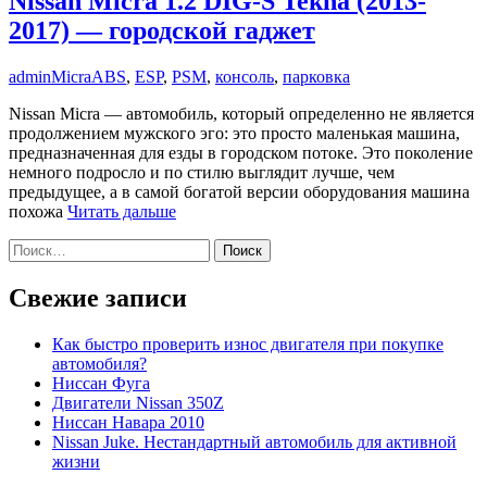
Nissan Micra 1.2 DIG-S Tekna (2013-
2017) — городской гаджет
admin
Micra
ABS
,
ESP
,
PSM
,
консоль
,
парковка
Nissan Micra — автомобиль, который определенно не является
продолжением мужского эго: это просто маленькая машина,
предназначенная для езды в городском потоке. Это поколение
немного подросло и по стилю выглядит лучше, чем
предыдущее, а в самой богатой версии оборудования машина
похожа
Читать дальше
Поиск:
Поиск
Свежие записи
Как быстро проверить износ двигателя при покупке
автомобиля?
Ниссан Фуга
Двигатели Nissan 350Z
Ниссан Навара 2010
Nissan Juke. Нестандартный автомобиль для активной
жизни