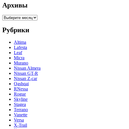
Архивы
Архивы
Рубрики
Altima
Lafesta
Leaf
Micra
Murano
Nissan Almera
Nissan GT-R
Nissan Z-car
Qashqai
RNessa
Rogue
Skyline
Stagea
Terrano
Vanette
Versa
X-Trail