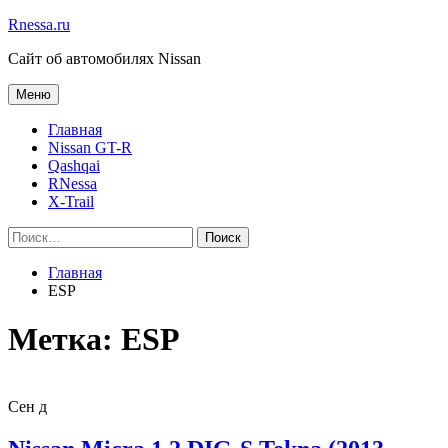
Перейти
Rnessa.ru
к
Сайт об автомобилях Nissan
содержимому
Меню
Главная
Nissan GT-R
Qashqai
RNessa
X-Trail
Поиск
Закрыть
Поиск:
Поиск
поиск
Главная
ESP
Метка:
ESP
Сен
д